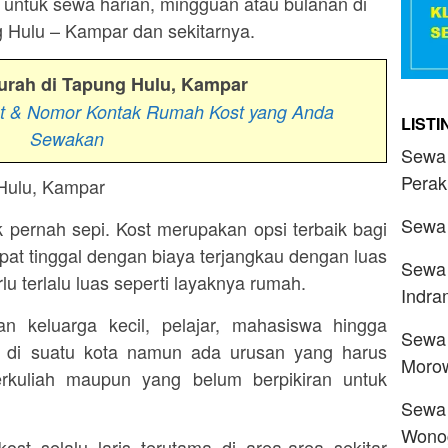
p untuk sewa harian, mingguan atau bulanan di
 Hulu – Kampar dan sekitarnya.
urah di Tapung Hulu, Kampar
at & Nomor Kontak Rumah Kost yang Anda
LIST
Sewakan
Sewa 
Perak
Sewa 
 pernah sepi. Kost merupakan opsi terbaik bagi
pat tinggal dengan biaya terjangkau dengan luas
Sewa 
u terlalu luas seperti layaknya rumah.
Indr
n keluarga kecil, pelajar, mahasiswa hingga
Sewa 
 di suatu kota namun ada urusan yang harus
Morow
berkuliah maupun yang belum berpikiran untuk
Sewa 
Wonog
ost selalu laris terutama di area-area sekitar