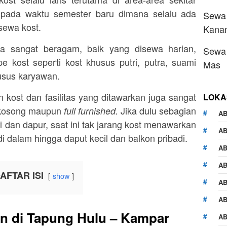
pada waktu semester baru dimana selalu ada
Sewa 
sewa kost.
Kana
a sangat beragam, baik yang disewa harian,
Sewa 
 kost seperti kost khusus putri, putra, suami
Mas
husus karyawan.
 kost dan fasilitas yang ditawarkan juga sangat
LOKA
g kosong maupun
Jika dulu sebagian
full furnished.
AB
 dan dapur, saat ini tak jarang kost menawarkan
A
dalam hingga daput kecil dan balkon pribadi.
AB
AB
AFTAR ISI
show
AB
AB
an di Tapung Hulu – Kampar
AB