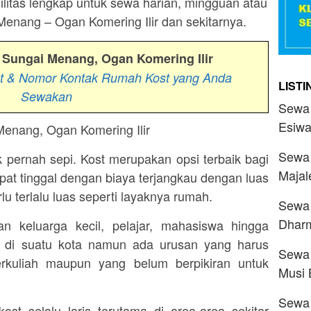
ilitas lengkap untuk sewa harian, mingguan atau
Menang – Ogan Komering Ilir dan sekitarnya.
 Sungai Menang, Ogan Komering Ilir
at & Nomor Kontak Rumah Kost yang Anda
LIST
Sewakan
Sewa 
Esiwa
Sewa 
 pernah sepi. Kost merupakan opsi terbaik bagi
Majal
pat tinggal dengan biaya terjangkau dengan luas
u terlalu luas seperti layaknya rumah.
Sewa 
Dhar
n keluarga kecil, pelajar, mahasiswa hingga
 di suatu kota namun ada urusan yang harus
Sewa 
berkuliah maupun yang belum berpikiran untuk
Musi 
Sewa 
ost selalu laris terutama di area-area sekitar