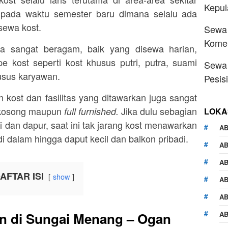
Kepu
pada waktu semester baru dimana selalu ada
sewa kost.
Sewa 
Komer
a sangat beragam, baik yang disewa harian,
 kost seperti kost khusus putri, putra, suami
Sewa 
husus karyawan.
Pesis
 kost dan fasilitas yang ditawarkan juga sangat
g kosong maupun
Jika dulu sebagian
full furnished.
LOKA
 dan dapur, saat ini tak jarang kost menawarkan
AB
dalam hingga daput kecil dan balkon pribadi.
A
AB
AFTAR ISI
show
AB
AB
AB
n di Sungai Menang – Ogan