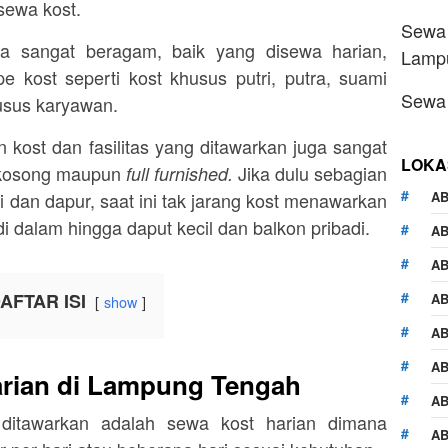
sewa kost.
Sewa 
a sangat beragam, baik yang disewa harian,
Lamp
 kost seperti kost khusus putri, putra, suami
Sewa 
husus karyawan.
 kost dan fasilitas yang ditawarkan juga sangat
LOKA
g kosong maupun
Jika dulu sebagian
full furnished.
AB
 dan dapur, saat ini tak jarang kost menawarkan
dalam hingga daput kecil dan balkon pribadi.
A
AB
AFTAR ISI
AB
show
AB
AB
rian di Lampung Tengah
AB
ditawarkan adalah sewa kost harian dimana
AB