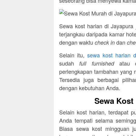
seseorang bisa menyewa kamar 
Sewa kost harian di Jayapura 
terjangkau daripada kamar hot
dengan waktu
dan
check in
che
Selain itu,
sewa kost harian d
sudah
atau 
full furnished
perlengkapan tambahan yang me
Tersedia juga berbagai pili
dengan kebutuhan Anda.
Sewa Kost 
Selain kost harian, terdapat 
Anda tempati selama semingg
Biasa sewa kost mingguan jug