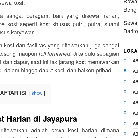
Sewa 
sewa kost.
Beng
a sangat beragam, baik yang disewa harian,
Sewa 
 kost seperti kost khusus putri, putra, suami
Barit
husus karyawan.
 kost dan fasilitas yang ditawarkan juga sangat
LOKA
g kosong maupun
Jika dulu sebagian
full furnished.
AB
 dan dapur, saat ini tak jarang kost menawarkan
dalam hingga daput kecil dan balkon pribadi.
A
AB
AFTAR ISI
AB
show
AB
AB
t Harian di Jayapura
AB
ditawarkan adalah sewa kost harian dimana
AB