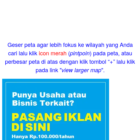
Geser peta agar lebih fokus ke wilayah yang Anda
cari lalu klik
icon merah
(
) pada peta, atau
pintpoin
perbesar peta di atas dengan klik tombol “+” lalu klik
pada link "
".
view larger map